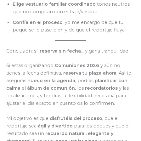
Elige vestuario familiar coordinado
tonos neutros
que no compitan con el traje/vestido.
Confía en el proceso
: yo me encargo de que tu
peque se lo pase bien y de que el reportaje fluya.
Conclusión: sí,
reserva sin fecha
… y gana tranquilidad
Si estás organizando
Comuniones 2026
y aún no
tienes la fecha definitiva,
reserva tu plaza ahora
. Así te
aseguras
hueco en la agenda
, podrás
planificar con
calma
el
álbum de comunión
, los
recordatorios
y las
localizaciones, y tendrás la flexibilidad necesaria para
ajustar el día exacto en cuanto os lo confirmen.
Mi objetivo es que
disfrutéis del proceso
, que el
reportaje sea
ágil y divertido
para los peques y que el
resultado sea un
recuerdo natural, elegante y
atemporal
. Si quieres
asegurar tu plaza
y empezar a